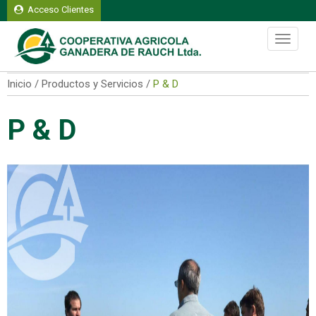
Acceso Clientes
Domingo 09 de agosto del 2026
Toggle
navigati
Inicio / Productos y Servicios /
P & D
P & D